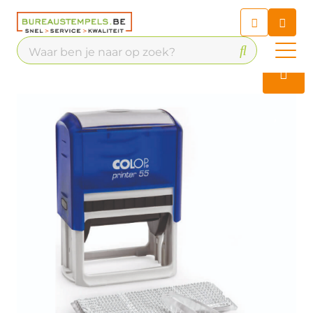
Chatbot
Chat 24/7 met onze chatbot
voor hulp
Contact