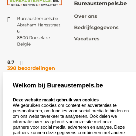
Bureaustempels.be
Over ons
Bureaustempels.be
Abraham Hansstraat
Bedrijfsgegevens
6
8800 Roeselare
Vacatures
België
8.7
398 beoordelingen
Welkom bij Bureaustempels.be
Klantenservice:
Zakelijk:
select language
Contact
Aanvraag op maat
Deze website maakt gebruik van cookies
We gebruiken cookies om content en advertenties te
Veel gestelde vragen
Wederverkoper
personaliseren, om functies voor social media te bieden en
worden
om ons websiteverkeer te analyseren. Ook delen we
Retourneren
informatie over uw gebruik van onze site met onze
Betaling &
partners voor social media, adverteren en analyse. Deze
Herroepingsrecht
Verzending
partners kunnen deze gegevens combineren met andere