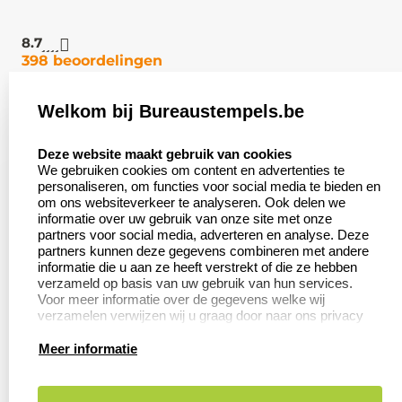
8.7
398 beoordelingen
Welkom bij Bureaustempels.be
Klantenservice:
Zakelijk:
select language
Contact
Aanvraag op maat
Deze website maakt gebruik van cookies
We gebruiken cookies om content en advertenties te
Veel gestelde vragen
Wederverkoper
personaliseren, om functies voor social media te bieden en
worden
om ons websiteverkeer te analyseren. Ook delen we
Retourneren
informatie over uw gebruik van onze site met onze
Betaling &
partners voor social media, adverteren en analyse. Deze
Herroepingsrecht
Verzending
partners kunnen deze gegevens combineren met andere
informatie die u aan ze heeft verstrekt of die ze hebben
verzameld op basis van uw gebruik van hun services.
Voor meer informatie over de gegevens welke wij
verzamelen verwijzen wij u graag door naar ons privacy
Productinformatie:
statement.
Meer informatie
Aanleverspecificaties
Instructie voor