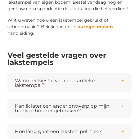
lakstempel van eigen bodem. Bestel vandaag nog en
geef uw correspondentie de uitstraling die het verdient!
Wilt u weten hoe u een lakstempel gebruikt of
schoonmaakt? Bekijk dan onze
lakzegel maken
handleiding.
Veel gestelde vragen over
lakstempels
Wanneer kiest u voor een antieke
lakstempel?
Onze lakstempels combineren de klassieke
uitstraling van een antieke lakstempel met
hedendaagse gravuretechniek, zodat u het beste
Kan ik later een ander ontwerp op mijn
van beide werelden krijgt. Ze passen perfect bij
huidige houder gebruiken?
Absoluut. Onze lakstempels zijn modulair
historische thema’s, kalligrafie of vintage
opgebouwd. Als u al een houder van
drukwerk. Voor bedrijven zijn ze perfect als
Bureaustempels heeft, kunt u eenvoudig
losse
branding op luxe verpakkingen en certificaten.
Hoe lang gaat een lakstempel mee?
gravures
bestellen. Dit is niet alleen voordeliger,
In principe jarenlang, zelfs bij intensief gebruik. De