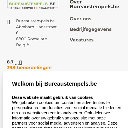
Over
Bureaustempels.be
Over ons
Bureaustempels.be
Abraham Hansstraat
Bedrijfsgegevens
6
8800 Roeselare
Vacatures
België
8.7
398 beoordelingen
Welkom bij Bureaustempels.be
Klantenservice:
Zakelijk:
select language
Contact
Aanvraag op maat
Deze website maakt gebruik van cookies
We gebruiken cookies om content en advertenties te
Veel gestelde vragen
Wederverkoper
personaliseren, om functies voor social media te bieden en
worden
om ons websiteverkeer te analyseren. Ook delen we
Retourneren
informatie over uw gebruik van onze site met onze
Betaling &
partners voor social media, adverteren en analyse. Deze
Herroepingsrecht