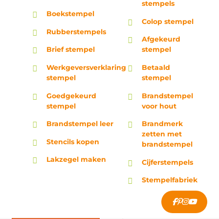
stempels
Boekstempel
Colop stempel
Rubberstempels
Afgekeurd
Brief stempel
stempel
Werkgeversverklaring
Betaald
stempel
stempel
Goedgekeurd
Brandstempel
stempel
voor hout
Brandstempel leer
Brandmerk
zetten met
Stencils kopen
brandstempel
Lakzegel maken
Cijferstempels
Stempelfabriek