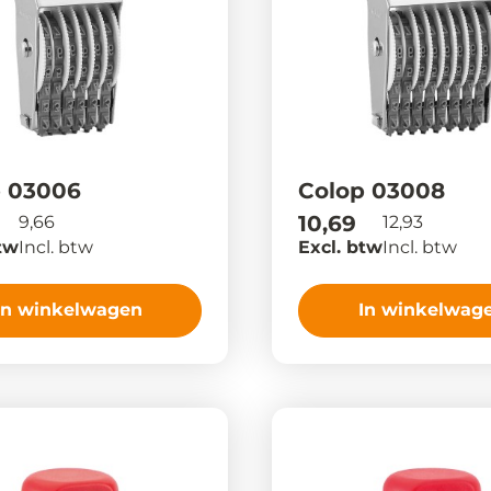
p 03006
Colop 03008
10,69
9,66
12,93
tw
Incl. btw
Excl. btw
Incl. btw
In winkelwagen
In winkelwag