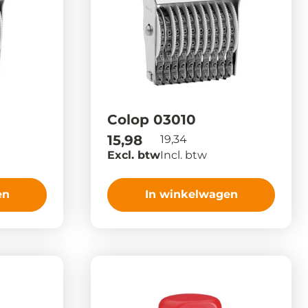
Colop 03010
15,98
19,34
Excl. btw
Incl. btw
en
In winkelwagen