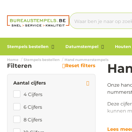
Stempels bestellen
Datumstempel
Houten
Home
Stempels bestellen
Hand nummerstempels
Han
Filteren
Reset filters
Aantal cijfers
Onze hand 
nummerste
4 Cijfers
Deze cijfe
6 Cijfers
kunnen m
8 Cijfers
Lees mee