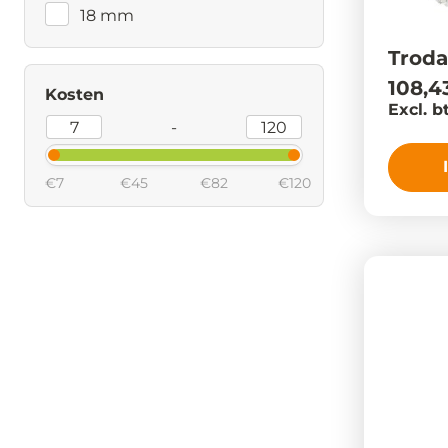
18 mm
Troda
108,4
Kosten
Excl. b
-
€7
€45
€82
€120