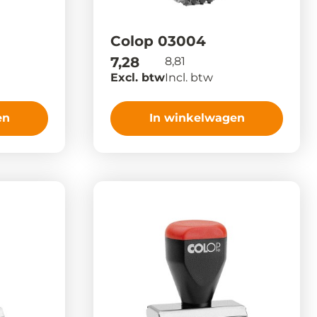
Colop 03004
7,28
8,81
Excl. btw
Incl. btw
en
In winkelwagen