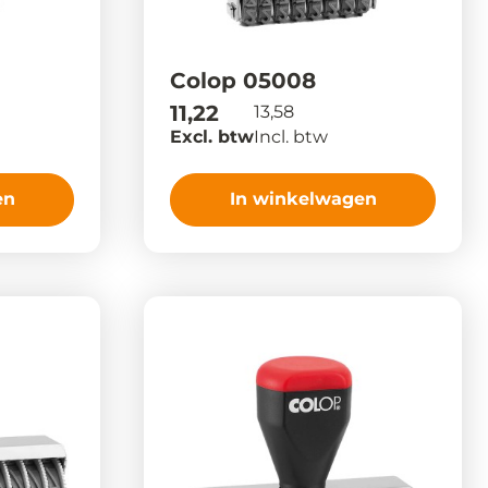
Colop 05008
11,22
13,58
Excl. btw
Incl. btw
en
In winkelwagen