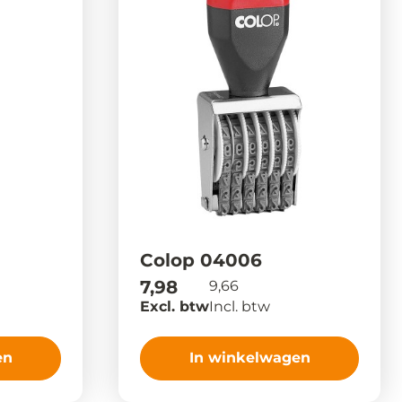
Colop 04006
7,98
9,66
Excl. btw
Incl. btw
en
In winkelwagen