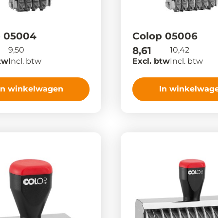
p 05004
Colop 05006
8,61
9,50
10,42
tw
Incl. btw
Excl. btw
Incl. btw
In winkelwagen
In winkelwag