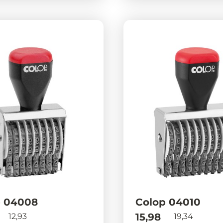
p 04008
Colop 04010
15,98
12,93
19,34