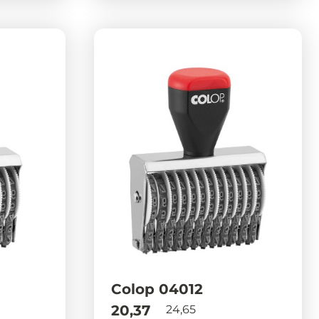
Colop 04012
20,37
24,65