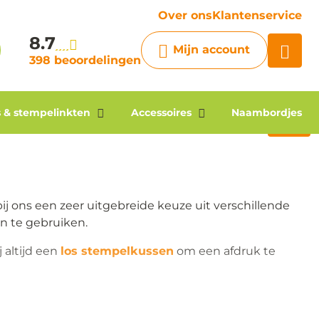
vraag
Over ons
Klantenservice
8.7
Chatbot
Mijn account
Chat 24/7 met onze chatbot
398 beoordelingen
voor hulp
Contact
 & stempelinkten
Accessoires
Naambordjes
ij ons een zeer uitgebreide keuze uit verschillende
n te gebruiken.
 altijd een
los stempelkussen
om een afdruk te