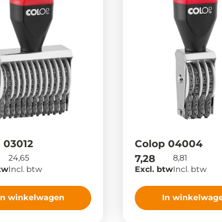
 03012
Colop 04004
7,28
24,65
8,81
tw
Incl. btw
Excl. btw
Incl. btw
In winkelwagen
In winkelwag