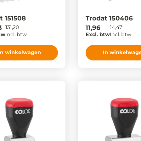
t 151508
Trodat 150406
3
11,96
131,20
14,47
tw
Incl. btw
Excl. btw
Incl. btw
In winkelwagen
In winkelwag