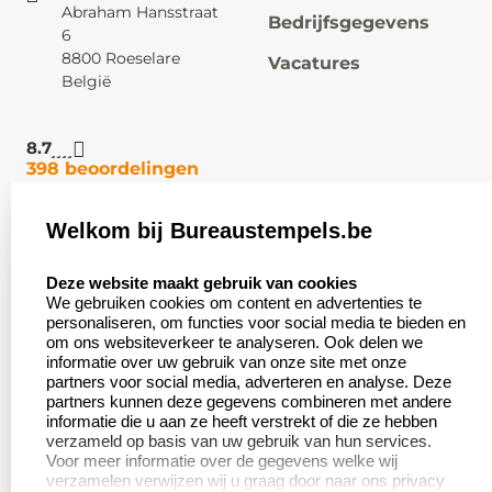
Abraham Hansstraat
Bedrijfsgegevens
6
8800 Roeselare
Vacatures
België
8.7
398 beoordelingen
Welkom bij Bureaustempels.be
Klantenservice:
Zakelijk:
select language
Contact
Aanvraag op maat
Deze website maakt gebruik van cookies
We gebruiken cookies om content en advertenties te
Veel gestelde vragen
Wederverkoper
personaliseren, om functies voor social media te bieden en
worden
om ons websiteverkeer te analyseren. Ook delen we
Retourneren
informatie over uw gebruik van onze site met onze
Betaling &
partners voor social media, adverteren en analyse. Deze
Herroepingsrecht
Verzending
partners kunnen deze gegevens combineren met andere
informatie die u aan ze heeft verstrekt of die ze hebben
verzameld op basis van uw gebruik van hun services.
Voor meer informatie over de gegevens welke wij
verzamelen verwijzen wij u graag door naar ons privacy
Productinformatie: