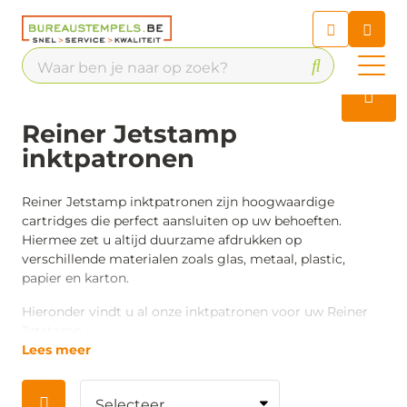
Chatbot
Chat 24/7 met onze chatbot
voor hulp
Contact
Reiner Jetstamp
inktpatronen
Reiner Jetstamp inktpatronen zijn hoogwaardige
cartridges die perfect aansluiten op uw behoeften.
Hiermee zet u altijd duurzame afdrukken op
verschillende materialen zoals glas, metaal, plastic,
papier en karton.
Hieronder vindt u al onze inktpatronen voor uw Reiner
Jetstamp.
Lees meer