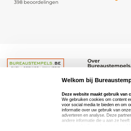
398 beoordelingen
Over
Bureaustempels
Over ons
Welkom bij Bureaustemp
Bureaustempels.be
Abraham Hansstraat
Bedrijfsgegevens
select language
Deze website maakt gebruik van 
6
We gebruiken cookies om content en 
Vacatures
8800 Roeselare
voor social media te bieden en om 
België
informatie over uw gebruik van onze
adverteren en analyse. Deze partn
andere informatie die u aan ze heeft
van uw gebruik van hun services. V
8.7
verzamelen verwijzen wij u graag do