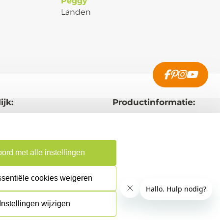
Peggy
Landen
ijk:
Productinformatie:
raag op maat
Aanleverspecificaties
rverkoper
Instructie voor
en
stempels
ord met alle instellingen
ing & Verzending
Safety Sheets
ssentiële cookies weigeren
Sitemap
Instellingen wijzigen