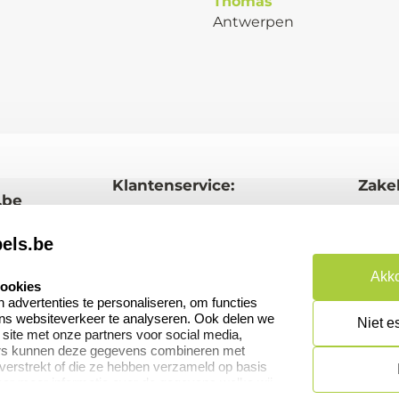
Thomas
Antwerpen
Klantenservice:
Zakel
.be
Contact
Aanv
els.be
Veel gestelde vragen
Wede
word
Akko
cookies
Retourneren
advertenties te personaliseren, om functies
Betal
ons websiteverkeer te analyseren. Ook delen we
Herroepingsrecht
Niet e
 site met onze partners voor social media,
ers kunnen deze gegevens combineren met
 verstrekt of die ze hebben verzameld op basis
oor meer informatie over de gegevens welke wij
or naar ons privacy statement.