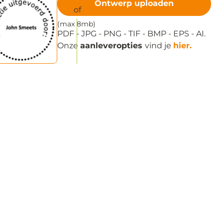
Ontwerp uploaden
(max 8mb)
PDF - JPG - PNG - TIF - BMP - EPS - AI.
Onze
aanleveropties
vind je
hier.