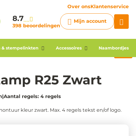
vraag
Over ons
Klantenservice
8.7
Chatbot
Mijn account
Chat 24/7 met onze chatbot
398 beoordelingen
voor hulp
Contact
 & stempelinkten
Accessoires
Naambordjes
tamp R25 Zwart
m
Aantal regels: 4 regels
tuur kleur zwart. Max. 4 regels tekst en/of logo.