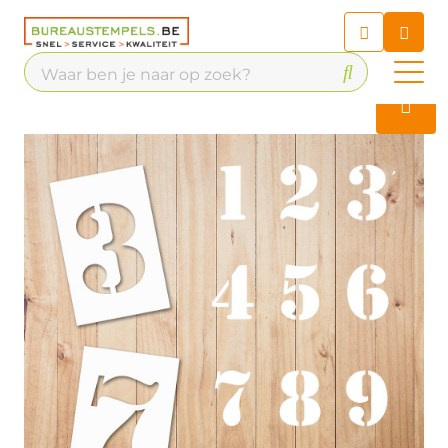
Chatbot
Chat 24/7 met onze chatbot
voor hulp
Contact