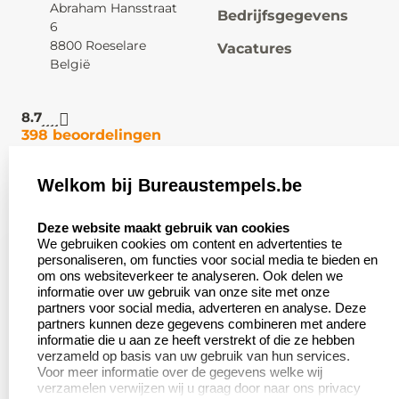
Abraham Hansstraat
Bedrijfsgegevens
6
8800 Roeselare
Vacatures
België
8.7
398 beoordelingen
Welkom bij Bureaustempels.be
Klantenservice:
Zakelijk:
select language
Contact
Aanvraag op maat
Deze website maakt gebruik van cookies
We gebruiken cookies om content en advertenties te
Veel gestelde vragen
Wederverkoper
personaliseren, om functies voor social media te bieden en
worden
om ons websiteverkeer te analyseren. Ook delen we
Retourneren
informatie over uw gebruik van onze site met onze
Betaling &
partners voor social media, adverteren en analyse. Deze
Herroepingsrecht
Verzending
partners kunnen deze gegevens combineren met andere
informatie die u aan ze heeft verstrekt of die ze hebben
verzameld op basis van uw gebruik van hun services.
Voor meer informatie over de gegevens welke wij
verzamelen verwijzen wij u graag door naar ons privacy
Productinformatie: