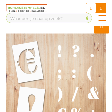
Chatbot
Chat 24/7 met onze chatbot
voor hulp
Contact