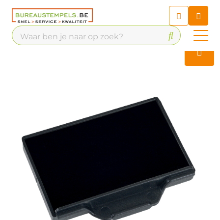
Chatbot
Chat 24/7 met onze chatbot
voor hulp
Contact