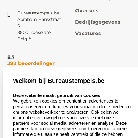
Over ons
Bureaustempels.be
Abraham Hansstraat
Bedrijfsgegevens
6
8800 Roeselare
Vacatures
België
8.7
398 beoordelingen
Welkom bij Bureaustempels.be
Klantenservice:
Zakelijk:
select language
Contact
Aanvraag op maat
Deze website maakt gebruik van cookies
We gebruiken cookies om content en advertenties te
Veel gestelde vragen
Wederverkoper
personaliseren, om functies voor social media te bieden en
worden
om ons websiteverkeer te analyseren. Ook delen we
Retourneren
informatie over uw gebruik van onze site met onze
Betaling &
partners voor social media, adverteren en analyse. Deze
Herroepingsrecht
Verzending
partners kunnen deze gegevens combineren met andere
informatie die u aan ze heeft verstrekt of die ze hebben