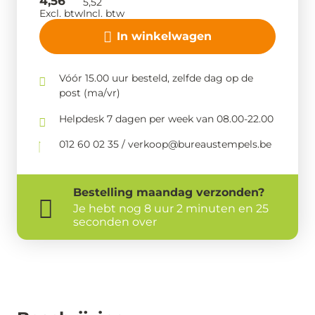
4,56
5,52
Excl. btw
Incl. btw
In winkelwagen
Vóór 15.00 uur besteld, zelfde dag op de
post (ma/vr)
Helpdesk 7 dagen per week van 08.00-22.00
012 60 02 35 / verkoop@bureaustempels.be
Bestelling
maandag
verzonden?
Je hebt nog
8 uur 2 minuten en 25
seconden over