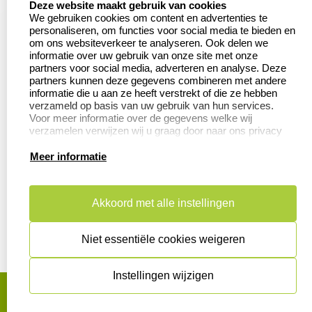
Contact
Aanvraag op maat
Deze website maakt gebruik van cookies
We gebruiken cookies om content en advertenties te
Veel gestelde vragen
Wederverkoper
personaliseren, om functies voor social media te bieden en
worden
om ons websiteverkeer te analyseren. Ook delen we
Retourneren
informatie over uw gebruik van onze site met onze
Betaling &
partners voor social media, adverteren en analyse. Deze
Herroepingsrecht
Verzending
partners kunnen deze gegevens combineren met andere
informatie die u aan ze heeft verstrekt of die ze hebben
verzameld op basis van uw gebruik van hun services.
Voor meer informatie over de gegevens welke wij
verzamelen verwijzen wij u graag door naar ons privacy
Productinformatie:
statement.
Meer informatie
Aanleverspecificaties
Instructie voor
stempels
Akkoord met alle instellingen
Safety Sheets
Niet essentiële cookies weigeren
Sitemap
Instellingen wijzigen
algemene voorwaarden
disclaimer
privacy statement
Cookies resetten
© copyright 2026