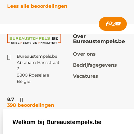
Lees alle beoordelingen
Over
Bureaustempels.be
Over ons
Bureaustempels.be
Abraham Hansstraat
Bedrijfsgegevens
6
8800 Roeselare
Vacatures
België
8.7
398 beoordelingen
Welkom bij Bureaustempels.be
Klantenservice:
Zakelijk:
select language