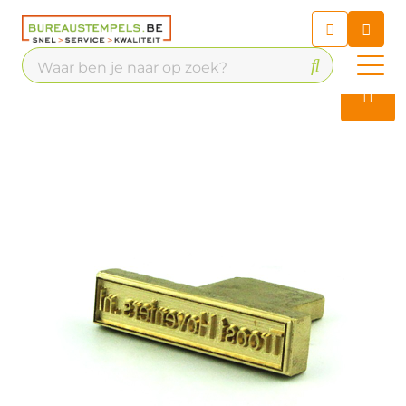
Chatbot
Chat 24/7 met onze chatbot
voor hulp
Contact