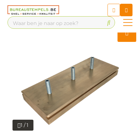
Chatbot
Chat 24/7 met onze chatbot
voor hulp
Contact
1 / 1