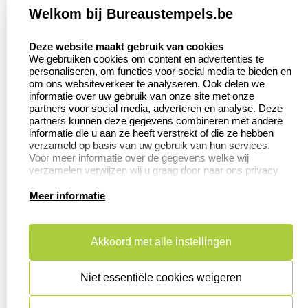
Welkom bij Bureaustempels.be
Klantenservice:
Zakelijk:
select language
Contact
Aanvraag op maat
Deze website maakt gebruik van cookies
We gebruiken cookies om content en advertenties te
Veel gestelde vragen
Wederverkoper
personaliseren, om functies voor social media te bieden en
worden
om ons websiteverkeer te analyseren. Ook delen we
Retourneren
informatie over uw gebruik van onze site met onze
Betaling &
partners voor social media, adverteren en analyse. Deze
Herroepingsrecht
Verzending
partners kunnen deze gegevens combineren met andere
informatie die u aan ze heeft verstrekt of die ze hebben
verzameld op basis van uw gebruik van hun services.
Voor meer informatie over de gegevens welke wij
verzamelen verwijzen wij u graag door naar ons privacy
Productinformatie:
statement.
Meer informatie
Aanleverspecificaties
Instructie voor
stempels
Akkoord met alle instellingen
Safety Sheets
Niet essentiële cookies weigeren
Sitemap