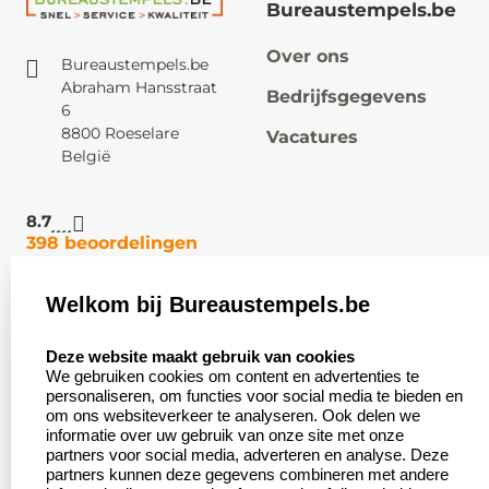
Bureaustempels.be
Over ons
Bureaustempels.be
Abraham Hansstraat
Bedrijfsgegevens
6
8800 Roeselare
Vacatures
België
8.7
398 beoordelingen
Welkom bij Bureaustempels.be
Klantenservice:
Zakelijk:
select language
Contact
Aanvraag op maat
Deze website maakt gebruik van cookies
We gebruiken cookies om content en advertenties te
Veel gestelde vragen
Wederverkoper
personaliseren, om functies voor social media te bieden en
worden
om ons websiteverkeer te analyseren. Ook delen we
Retourneren
informatie over uw gebruik van onze site met onze
Betaling &
partners voor social media, adverteren en analyse. Deze
Herroepingsrecht
Verzending
partners kunnen deze gegevens combineren met andere