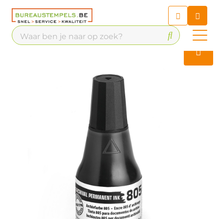
Chatbot
Chat 24/7 met onze chatbot
voor hulp
Contact