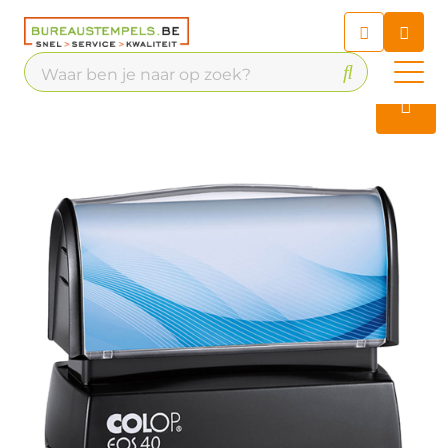
Chatbot
Chat 24/7 met onze chatbot
voor hulp
Contact