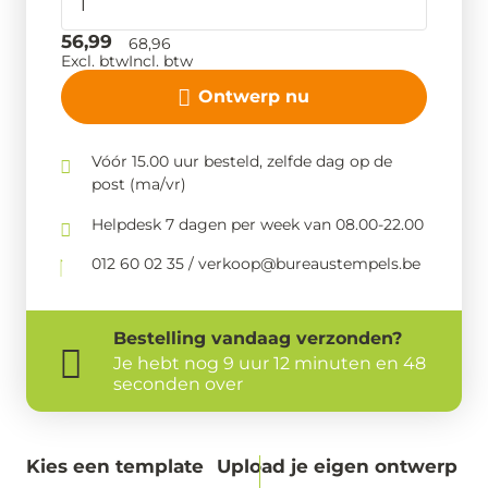
56,99
68,96
Excl. btw
Incl. btw
Ontwerp nu
Vóór 15.00 uur besteld, zelfde dag op de
post (ma/vr)
Helpdesk 7 dagen per week van 08.00-22.00
012 60 02 35 / verkoop@bureaustempels.be
Bestelling
vandaag
verzonden?
Je hebt nog
9 uur 12 minuten en 47
seconden over
Kies een template
Upload je eigen ontwerp