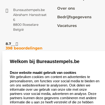
Over ons
Bureaustempels.be
Abraham Hansstraat
Bedrijfsgegevens
6
8800 Roeselare
Vacatures
België
8.7
398 beoordelingen
Welkom bij Bureaustempels.be
Klantenservice:
Zakelijk:
select language
Contact
Aanvraag op maat
Deze website maakt gebruik van cookies
We gebruiken cookies om content en advertenties te
Veel gestelde vragen
Wederverkoper
personaliseren, om functies voor social media te bieden en
worden
om ons websiteverkeer te analyseren. Ook delen we
Retourneren
informatie over uw gebruik van onze site met onze
Betaling &
partners voor social media, adverteren en analyse. Deze
Herroepingsrecht
Verzending
partners kunnen deze gegevens combineren met andere
informatie die u aan ze heeft verstrekt of die ze hebben