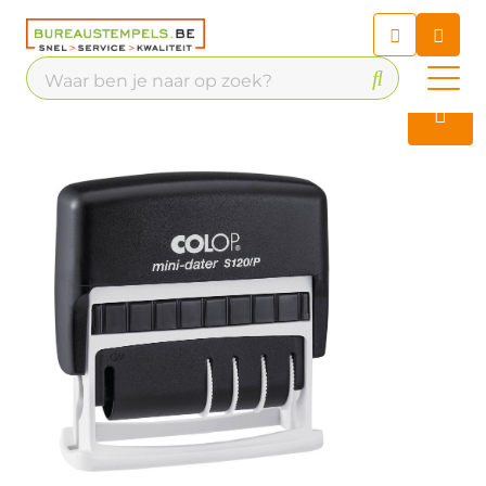
Chatbot
Chat 24/7 met onze chatbot
voor hulp
Contact