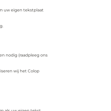
m uw eigen tekstplaat
g.
en nodig (raadpleeg ons
iseren wij het Colop
m als uw eigen tekst