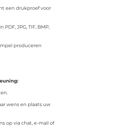
int een drukproef voor
in PDF, JPG, TIF, BMP,
empel produceren
euning:
ten.
aar wens en plaats uw
 op via chat, e-mail of