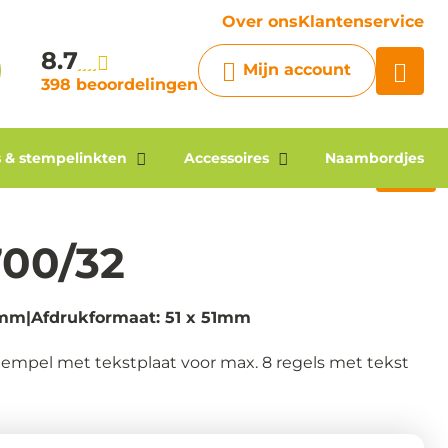
vraag
Over ons
Klantenservice
8.7
Chatbot
Mijn account
Chat 24/7 met onze chatbot
398 beoordelingen
voor hulp
Contact
 & stempelinkten
Accessoires
Naambordjes
700/32
1mm
Afdrukformaat: 51 x 51mm
empel met tekstplaat voor max. 8 regels met tekst