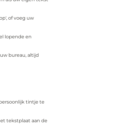
 op', of voeg uw
el lopende en
uw bureau, altijd
rsoonlijk tintje te
t tekstplaat aan de