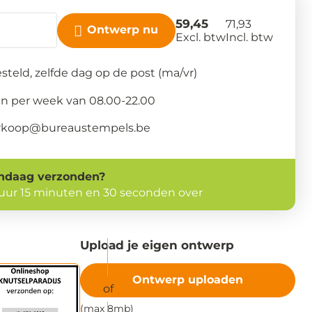
59,45
71,93
Ontwerp nu
Excl. btw
Incl. btw
steld, zelfde dag op de post (ma/vr)
n per week van 08.00-22.00
verkoop@bureaustempels.be
ndaag
verzonden?
 uur 15 minuten en 29 seconden over
Upload je eigen ontwerp
Ontwerp uploaden
(max 8mb)