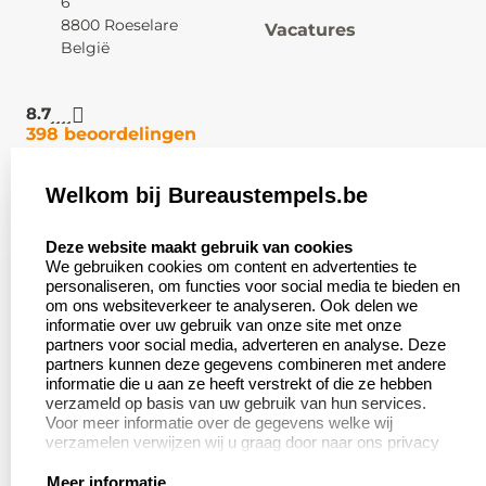
6
8800 Roeselare
Vacatures
België
8.7
398 beoordelingen
Welkom bij Bureaustempels.be
Klantenservice:
Zakelijk:
select language
Contact
Aanvraag op maat
Deze website maakt gebruik van cookies
We gebruiken cookies om content en advertenties te
Veel gestelde vragen
Wederverkoper
personaliseren, om functies voor social media te bieden en
worden
om ons websiteverkeer te analyseren. Ook delen we
Retourneren
informatie over uw gebruik van onze site met onze
Betaling &
partners voor social media, adverteren en analyse. Deze
Herroepingsrecht
Verzending
partners kunnen deze gegevens combineren met andere
informatie die u aan ze heeft verstrekt of die ze hebben
verzameld op basis van uw gebruik van hun services.
Voor meer informatie over de gegevens welke wij
verzamelen verwijzen wij u graag door naar ons privacy
Productinformatie:
statement.
Meer informatie