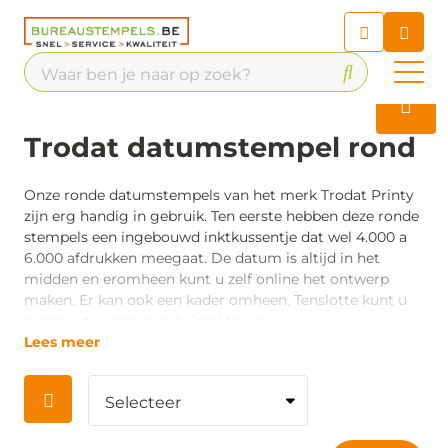
Chatbot
Chat 24/7 met onze chatbot
voor hulp
Contact
Trodat datumstempel rond
Onze ronde datumstempels van het merk Trodat Printy
zijn erg handig in gebruik. Ten eerste hebben deze ronde
stempels een ingebouwd inktkussentje dat wel 4.000 a
6.000 afdrukken meegaat. De datum is altijd in het
midden en eromheen kunt u zelf online het ontwerp
maken. Er kan ook een kader omheen. Tenslotte kunt u
kiezen uit verschillende inktkleuren.
Lees meer