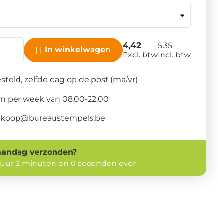
4,42
5,35
In winkelwagen
Excl. btw
Incl. btw
steld, zelfde dag op de post (ma/vr)
n per week van 08.00-22.00
verkoop@bureaustempels.be
andag
verzonden?
 uur 1 minuten en 59 seconden over