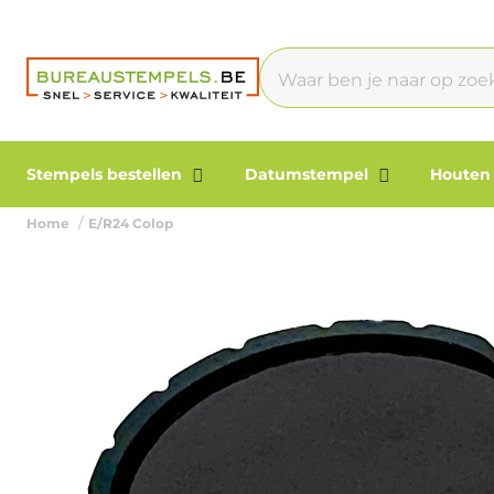
Stempels bestellen
Datumstempel
Houten
Home
E/R24 Colop