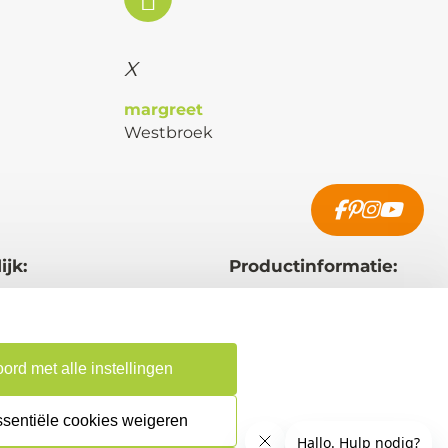
X
margreet
Westbroek
ijk:
Productinformatie:
raag op maat
Aanleverspecificaties
rverkoper
Instructie voor
en
stempels
ord met alle instellingen
ing & Verzending
Safety Sheets
ssentiële cookies weigeren
Sitemap