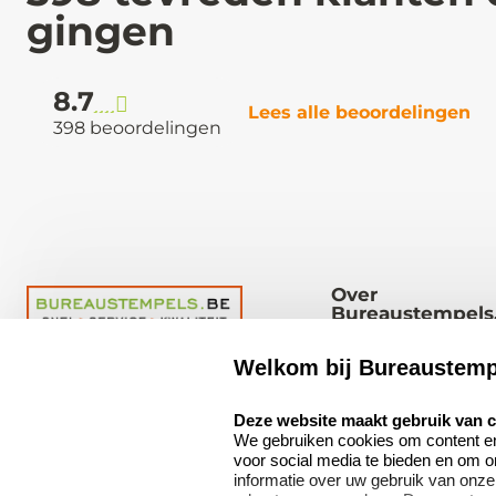
gingen
8.7
Lees alle beoordelingen
398 beoordelingen
Over
Bureaustempels
Over ons
Welkom bij Bureaustemp
Bureaustempels.be
Abraham Hansstraat
Bedrijfsgegevens
select language
Deze website maakt gebruik van 
6
We gebruiken cookies om content en 
Vacatures
8800 Roeselare
voor social media te bieden en om 
België
informatie over uw gebruik van onze