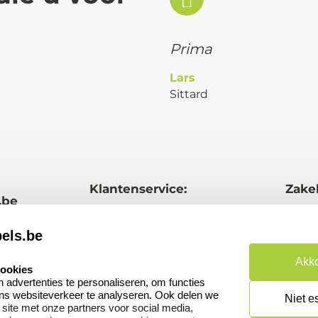
Prima
Lars
Sittard
Klantenservice:
Zakel
.be
Contact
Aanv
els.be
Veel gestelde vragen
Wede
word
Akko
cookies
Retourneren
advertenties te personaliseren, om functies
Betal
ons websiteverkeer te analyseren. Ook delen we
Herroepingsrecht
Niet e
 site met onze partners voor social media,