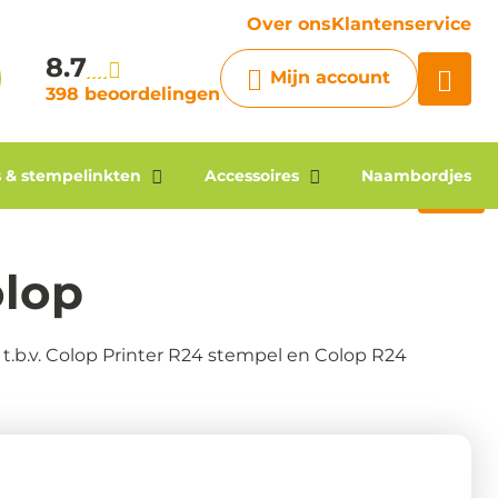
vraag
Over ons
Klantenservice
8.7
Chatbot
Mijn account
Chat 24/7 met onze chatbot
398 beoordelingen
voor hulp
Contact
 & stempelinkten
Accessoires
Naambordjes
olop
t.b.v. Colop Printer R24 stempel en Colop R24