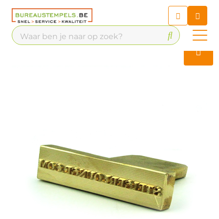
Chatbot
Chat 24/7 met onze chatbot
voor hulp
Contact