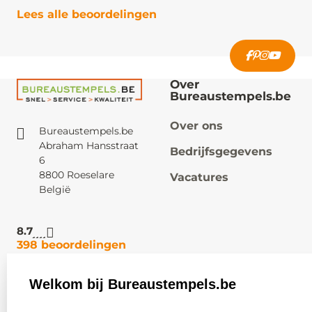
Lees alle beoordelingen
Over
Bureaustempels.be
Over ons
Bureaustempels.be
Abraham Hansstraat
Bedrijfsgegevens
6
8800 Roeselare
Vacatures
België
8.7
398 beoordelingen
Welkom bij Bureaustempels.be
Klantenservice:
Zakelijk:
select language