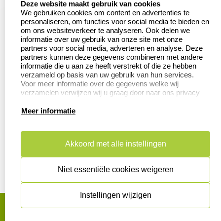
Contact
Aanvraag op maat
Deze website maakt gebruik van cookies
We gebruiken cookies om content en advertenties te
Veel gestelde vragen
Wederverkoper
personaliseren, om functies voor social media te bieden en
worden
om ons websiteverkeer te analyseren. Ook delen we
Retourneren
informatie over uw gebruik van onze site met onze
Betaling &
partners voor social media, adverteren en analyse. Deze
Herroepingsrecht
Verzending
partners kunnen deze gegevens combineren met andere
informatie die u aan ze heeft verstrekt of die ze hebben
verzameld op basis van uw gebruik van hun services.
Voor meer informatie over de gegevens welke wij
verzamelen verwijzen wij u graag door naar ons privacy
Productinformatie:
statement.
Meer informatie
Aanleverspecificaties
Instructie voor
stempels
Akkoord met alle instellingen
Safety Sheets
Niet essentiële cookies weigeren
Sitemap
Instellingen wijzigen
algemene voorwaarden
disclaimer
privacy statement
Cookies resetten
© copyright 2026