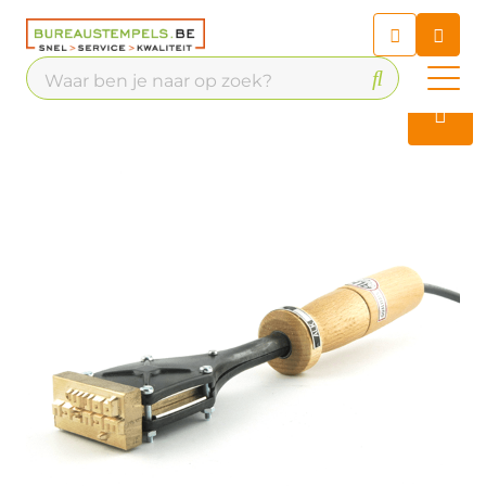
Chatbot
Chat 24/7 met onze chatbot
voor hulp
Contact