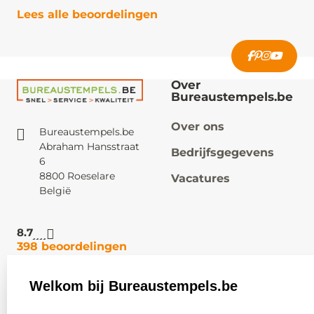
Lees alle beoordelingen
Over
Bureaustempels.be
Over ons
Bureaustempels.be
Abraham Hansstraat
Bedrijfsgegevens
6
8800 Roeselare
Vacatures
België
8.7
398 beoordelingen
Welkom bij Bureaustempels.be
Klantenservice:
Zakelijk:
select language