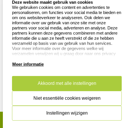
Contact
Aanvraag op maat
Deze website maakt gebruik van cookies
We gebruiken cookies om content en advertenties te
Veel gestelde vragen
Wederverkoper
personaliseren, om functies voor social media te bieden en
worden
om ons websiteverkeer te analyseren. Ook delen we
Retourneren
informatie over uw gebruik van onze site met onze
Betaling &
partners voor social media, adverteren en analyse. Deze
Herroepingsrecht
Verzending
partners kunnen deze gegevens combineren met andere
informatie die u aan ze heeft verstrekt of die ze hebben
verzameld op basis van uw gebruik van hun services.
Voor meer informatie over de gegevens welke wij
verzamelen verwijzen wij u graag door naar ons privacy
Productinformatie:
statement.
Meer informatie
Aanleverspecificaties
Instructie voor
stempels
Akkoord met alle instellingen
Safety Sheets
Niet essentiële cookies weigeren
Sitemap
Instellingen wijzigen
algemene voorwaarden
disclaimer
privacy statement
Cookies resetten
© copyright 2026