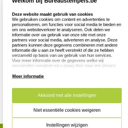
Welkom bij Bureaustempels.be
Klantenservice:
Zakelijk:
select language
Contact
Aanvraag op maat
Deze website maakt gebruik van cookies
We gebruiken cookies om content en advertenties te
Veel gestelde vragen
Wederverkoper
personaliseren, om functies voor social media te bieden en
worden
om ons websiteverkeer te analyseren. Ook delen we
Retourneren
informatie over uw gebruik van onze site met onze
Betaling &
partners voor social media, adverteren en analyse. Deze
Herroepingsrecht
Verzending
partners kunnen deze gegevens combineren met andere
informatie die u aan ze heeft verstrekt of die ze hebben
verzameld op basis van uw gebruik van hun services.
Voor meer informatie over de gegevens welke wij
verzamelen verwijzen wij u graag door naar ons privacy
Productinformatie:
statement.
Meer informatie
Aanleverspecificaties
Instructie voor
stempels
Akkoord met alle instellingen
Safety Sheets
Niet essentiële cookies weigeren
Sitemap
Instellingen wijzigen
algemene voorwaarden
disclaimer