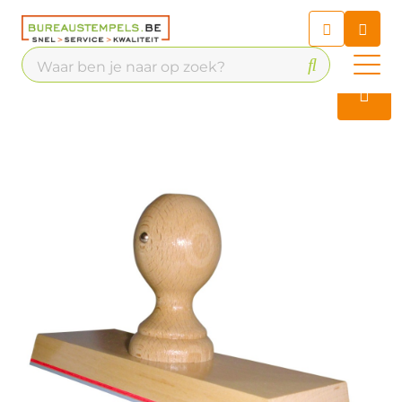
Chatbot
Chat 24/7 met onze chatbot
voor hulp
Contact