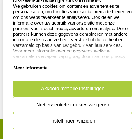
Deze website maakt gebruik van cookies
We gebruiken cookies om content en advertenties te
Veel gestelde vragen
Wederverkoper
personaliseren, om functies voor social media te bieden en
worden
om ons websiteverkeer te analyseren. Ook delen we
Retourneren
informatie over uw gebruik van onze site met onze
Betaling &
partners voor social media, adverteren en analyse. Deze
Herroepingsrecht
Verzending
partners kunnen deze gegevens combineren met andere
informatie die u aan ze heeft verstrekt of die ze hebben
verzameld op basis van uw gebruik van hun services.
Voor meer informatie over de gegevens welke wij
verzamelen verwijzen wij u graag door naar ons privacy
Productinformatie:
statement.
Meer informatie
Aanleverspecificaties
Instructie voor
stempels
Akkoord met alle instellingen
Safety Sheets
Niet essentiële cookies weigeren
Sitemap
Instellingen wijzigen
algemene voorwaarden
disclaimer
privacy statement
Cookies resetten
© copyright 2026