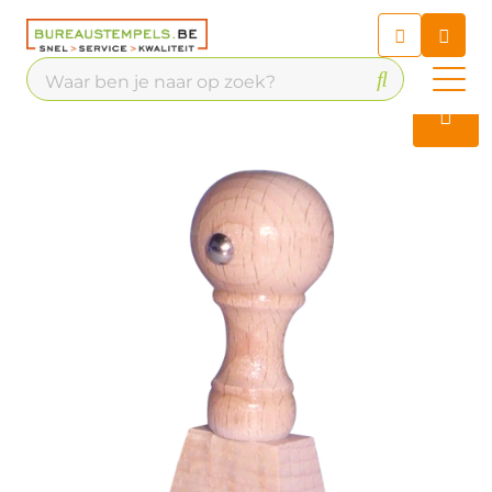
Chatbot
Chat 24/7 met onze chatbot
voor hulp
Contact