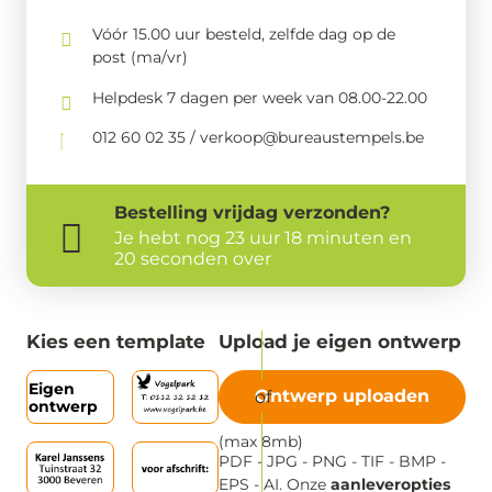
Vóór 15.00 uur besteld, zelfde dag op de
post (ma/vr)
Helpdesk 7 dagen per week van 08.00-22.00
012 60 02 35 / verkoop@bureaustempels.be
Bestelling
vrijdag
verzonden?
Je hebt nog
23 uur 18 minuten en
20 seconden over
Kies een template
Upload je eigen ontwerp
Eigen
Ontwerp uploaden
ontwerp
(max 8mb)
PDF - JPG - PNG - TIF - BMP -
EPS - AI. Onze
aanleveropties