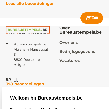
Lees alle beoordelingen
Over
Bureaustempels.be
Over ons
Bureaustempels.be
Abraham Hansstraat
Bedrijfsgegevens
6
8800 Roeselare
Vacatures
België
8.7
398 beoordelingen
Welkom bij Bureaustempels.be
Klantenservice:
Zakelijk:
select language
Contact
Aanvraag op maat