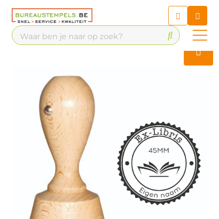
Chatbot
Chat 24/7 met onze chatbot
voor hulp
Contact