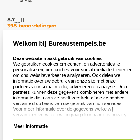
België
8.7
398 beoordelingen
Welkom bij Bureaustempels.be
Klantenservice:
Zakelijk:
select language
Contact
Aanvraag op maat
Deze website maakt gebruik van cookies
We gebruiken cookies om content en advertenties te
Veel gestelde vragen
Wederverkoper
personaliseren, om functies voor social media te bieden en
worden
om ons websiteverkeer te analyseren. Ook delen we
Retourneren
informatie over uw gebruik van onze site met onze
Betaling &
partners voor social media, adverteren en analyse. Deze
Herroepingsrecht
Verzending
partners kunnen deze gegevens combineren met andere
informatie die u aan ze heeft verstrekt of die ze hebben
verzameld op basis van uw gebruik van hun services.
Voor meer informatie over de gegevens welke wij
verzamelen verwijzen wij u graag door naar ons privacy
Productinformatie:
statement.
Meer informatie
Aanleverspecificaties