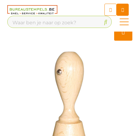
Chatbot
Chat 24/7 met onze chatbot
voor hulp
Contact