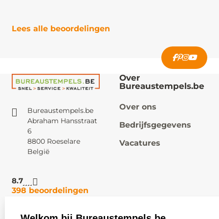
Lees alle beoordelingen
Over
Bureaustempels.be
Over ons
Bureaustempels.be
Abraham Hansstraat
Bedrijfsgegevens
6
8800 Roeselare
Vacatures
België
8.7
398 beoordelingen
Welkom bij Bureaustempels.be
Klantenservice:
Zakelijk: