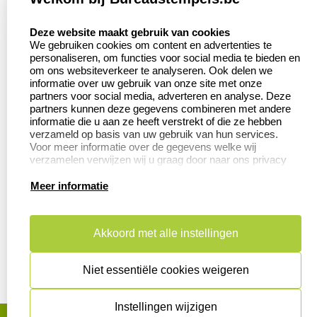
select language
Contact
Aanvraag op maat
Deze website maakt gebruik van cookies
We gebruiken cookies om content en advertenties te
Veel gestelde vragen
Wederverkoper
personaliseren, om functies voor social media te bieden en
worden
om ons websiteverkeer te analyseren. Ook delen we
Retourneren
informatie over uw gebruik van onze site met onze
Betaling &
partners voor social media, adverteren en analyse. Deze
Herroepingsrecht
Verzending
partners kunnen deze gegevens combineren met andere
informatie die u aan ze heeft verstrekt of die ze hebben
verzameld op basis van uw gebruik van hun services.
Voor meer informatie over de gegevens welke wij
verzamelen verwijzen wij u graag door naar ons privacy
Productinformatie:
statement.
Meer informatie
Aanleverspecificaties
Instructie voor
stempels
Akkoord met alle instellingen
Safety Sheets
Niet essentiële cookies weigeren
Sitemap
Instellingen wijzigen
algemene voorwaarden
disclaimer