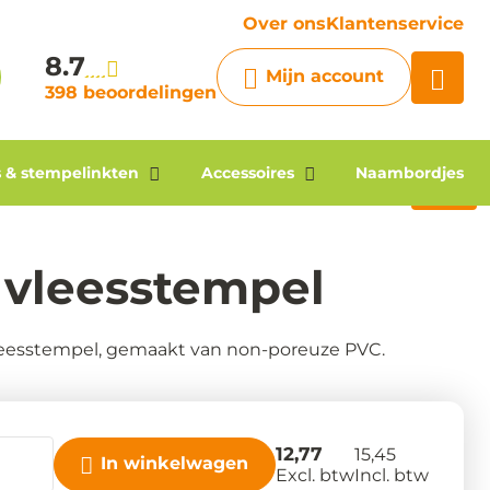
vraag
Over ons
Klantenservice
8.7
Chatbot
Mijn account
Chat 24/7 met onze chatbot
398 beoordelingen
voor hulp
Contact
 & stempelinkten
Accessoires
Naambordjes
 vleesstempel
leesstempel, gemaakt van non-poreuze PVC.
12,77
15,45
In winkelwagen
Excl. btw
Incl. btw