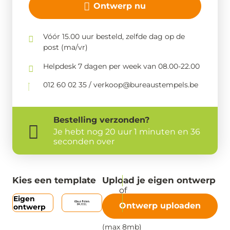
Ontwerp nu
Vóór 15.00 uur besteld, zelfde dag op de
post (ma/vr)
Helpdesk 7 dagen per week van 08.00-22.00
012 60 02 35 / verkoop@bureaustempels.be
Bestelling
verzonden?
Je hebt nog
20 uur 1 minuten en 36
seconden over
Kies een template
Upload je eigen ontwerp
Eigen
Ontwerp uploaden
ontwerp
(max 8mb)