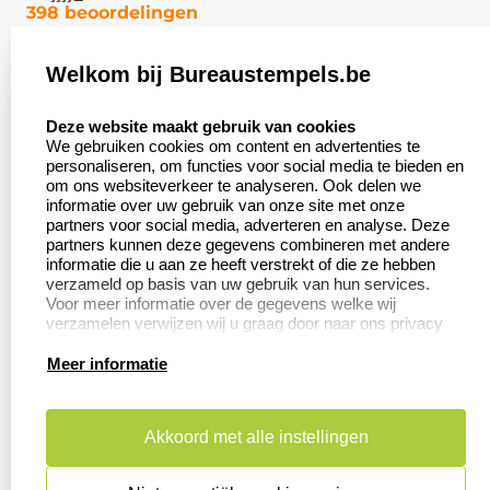
398 beoordelingen
Welkom bij Bureaustempels.be
Klantenservice:
Zakelijk:
select language
Contact
Aanvraag op maat
Deze website maakt gebruik van cookies
We gebruiken cookies om content en advertenties te
Veel gestelde vragen
Wederverkoper
personaliseren, om functies voor social media te bieden en
worden
om ons websiteverkeer te analyseren. Ook delen we
Retourneren
informatie over uw gebruik van onze site met onze
Betaling &
partners voor social media, adverteren en analyse. Deze
Herroepingsrecht
Verzending
partners kunnen deze gegevens combineren met andere
informatie die u aan ze heeft verstrekt of die ze hebben
verzameld op basis van uw gebruik van hun services.
Voor meer informatie over de gegevens welke wij
verzamelen verwijzen wij u graag door naar ons privacy
Productinformatie:
statement.
Meer informatie
Aanleverspecificaties
Instructie voor
stempels
Akkoord met alle instellingen
Safety Sheets