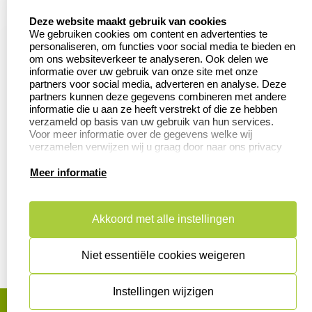
select language
Contact
Aanvraag op maat
Deze website maakt gebruik van cookies
We gebruiken cookies om content en advertenties te
Veel gestelde vragen
Wederverkoper
personaliseren, om functies voor social media te bieden en
worden
om ons websiteverkeer te analyseren. Ook delen we
Retourneren
informatie over uw gebruik van onze site met onze
Betaling &
partners voor social media, adverteren en analyse. Deze
Herroepingsrecht
Verzending
partners kunnen deze gegevens combineren met andere
informatie die u aan ze heeft verstrekt of die ze hebben
verzameld op basis van uw gebruik van hun services.
Voor meer informatie over de gegevens welke wij
verzamelen verwijzen wij u graag door naar ons privacy
Productinformatie:
statement.
Meer informatie
Aanleverspecificaties
Instructie voor
stempels
Akkoord met alle instellingen
Safety Sheets
Niet essentiële cookies weigeren
Sitemap
Instellingen wijzigen
algemene voorwaarden
disclaimer
privacy statement
Cookies resetten