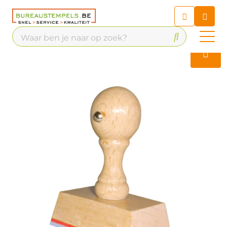
Chatbot
Chat 24/7 met onze chatbot
voor hulp
Contact