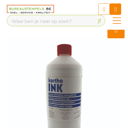
Chatbot
Chat 24/7 met onze chatbot
voor hulp
Contact