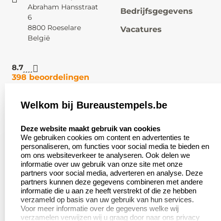
Abraham Hansstraat
Bedrijfsgegevens
6
8800 Roeselare
Vacatures
België
8.7
398 beoordelingen
Welkom bij Bureaustempels.be
Klantenservice:
Zakelijk:
select language
Contact
Aanvraag op maat
Deze website maakt gebruik van cookies
We gebruiken cookies om content en advertenties te
Veel gestelde vragen
Wederverkoper
personaliseren, om functies voor social media te bieden en
worden
om ons websiteverkeer te analyseren. Ook delen we
Retourneren
informatie over uw gebruik van onze site met onze
Betaling &
partners voor social media, adverteren en analyse. Deze
Herroepingsrecht
Verzending
partners kunnen deze gegevens combineren met andere
informatie die u aan ze heeft verstrekt of die ze hebben
verzameld op basis van uw gebruik van hun services.
Voor meer informatie over de gegevens welke wij
verzamelen verwijzen wij u graag door naar ons privacy
Productinformatie: