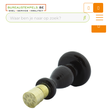
Chatbot
Chat 24/7 met onze chatbot
voor hulp
Contact