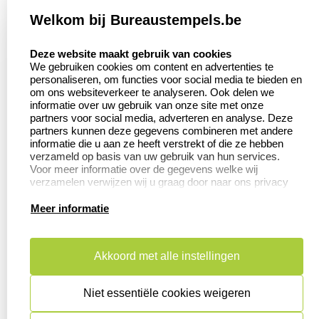
Welkom bij Bureaustempels.be
Klantenservice:
Zakelijk:
select language
Contact
Aanvraag op maat
Deze website maakt gebruik van cookies
We gebruiken cookies om content en advertenties te
Veel gestelde vragen
Wederverkoper
personaliseren, om functies voor social media te bieden en
worden
om ons websiteverkeer te analyseren. Ook delen we
Retourneren
informatie over uw gebruik van onze site met onze
Betaling &
partners voor social media, adverteren en analyse. Deze
Herroepingsrecht
Verzending
partners kunnen deze gegevens combineren met andere
informatie die u aan ze heeft verstrekt of die ze hebben
verzameld op basis van uw gebruik van hun services.
Voor meer informatie over de gegevens welke wij
verzamelen verwijzen wij u graag door naar ons privacy
Productinformatie:
statement.
Meer informatie
Aanleverspecificaties
Instructie voor
stempels
Akkoord met alle instellingen
Safety Sheets
Niet essentiële cookies weigeren
Sitemap