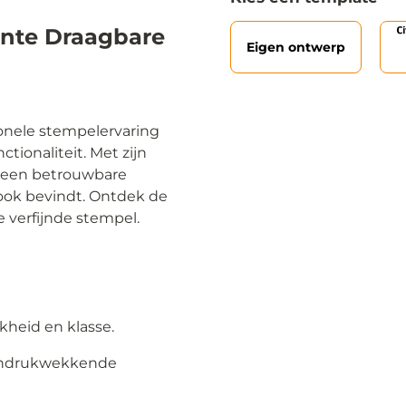
ante Draagbare
Eigen ontwerp
onele stempelervaring
tionaliteit. Met zijn
 een betrouwbare
ook bevindt. Ontdek de
e verfijnde stempel.
kheid en klasse.
 indrukwekkende