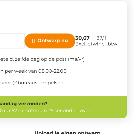
30,67
37,11
Ontwerp nu
Excl. btw
Incl. btw
steld, zelfde dag op de post (ma/vr)
n per week van 08.00-22.00
verkoop@bureaustempels.be
andag
verzonden?
8 uur 57 minuten en 24 seconden over
Upload je eigen ontwerp