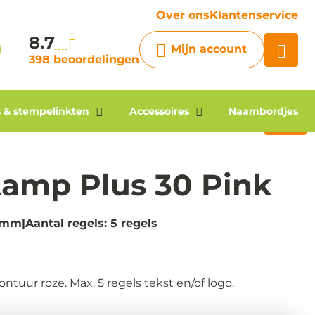
vraag
Over ons
Klantenservice
8.7
Chatbot
Mijn account
Chat 24/7 met onze chatbot
398 beoordelingen
voor hulp
Contact
 & stempelinkten
Accessoires
Naambordjes
amp Plus 30 Pink
18mm
Aantal regels: 5 regels
uur roze. Max. 5 regels tekst en/of logo.