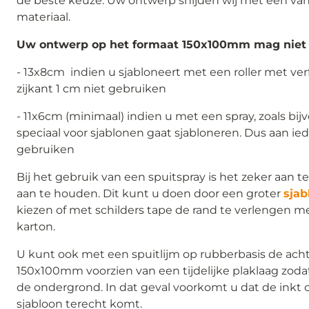
de beste keuze. Uw ontwerp snijden wij met één van 
materiaal.
Uw ontwerp op het formaat 150x100mm mag niet g
- 13x8cm indien u sjabloneert met een roller met verf
zijkant 1 cm niet gebruiken
- 11x6cm (minimaal) indien u met een spray, zoals bij
speciaal voor sjablonen gaat sjabloneren. Dus aan ied
gebruiken
Bij het gebruik van een spuitspray is het zeker aan 
aan te houden. Dit kunt u doen door een groter
sjab
kiezen of met schilders tape de rand te verlengen me
karton.
U kunt ook met een spuitlijm op rubberbasis de acht
150x100mm voorzien van een tijdelijke plaklaag zodat 
de ondergrond. In dat geval voorkomt u dat de inkt o
sjabloon terecht komt.