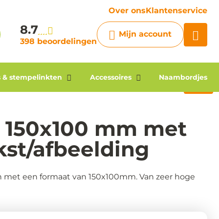
vraag
Over ons
Klantenservice
8.7
Chatbot
Mijn account
Chat 24/7 met onze chatbot
398 beoordelingen
voor hulp
Contact
 & stempelinkten
Accessoires
Naambordjes
n 150x100 mm met
kst/afbeelding
on met een formaat van 150x100mm. Van zeer hoge