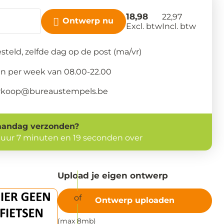
18,98
22,97
Ontwerp nu
Excl. btw
Incl. btw
steld, zelfde dag op de post (ma/vr)
n per week van 08.00-22.00
verkoop@bureaustempels.be
andag
verzonden?
 uur 7 minuten en 17 seconden over
Upload je eigen ontwerp
Ontwerp uploaden
(max 8mb)
PDF - JPG - PNG - TIF - BMP - EPS - AI.