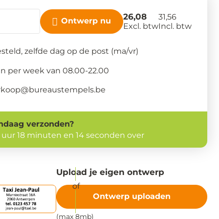
26,08
31,56
Ontwerp nu
Excl. btw
Incl. btw
steld, zelfde dag op de post (ma/vr)
n per week van 08.00-22.00
verkoop@bureaustempels.be
ndaag
verzonden?
1 uur 18 minuten en 13 seconden over
Upload je eigen ontwerp
Ontwerp uploaden
(max 8mb)
PDF - JPG - PNG - TIF - BMP - EPS - AI.