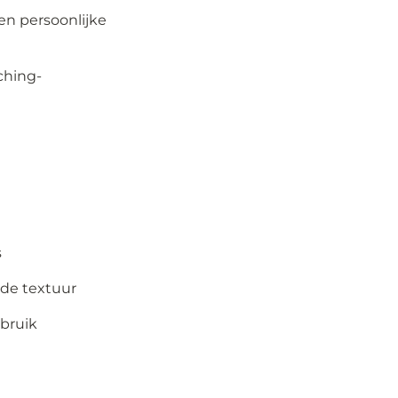
en persoonlijke
ching-
s
dde textuur
bruik