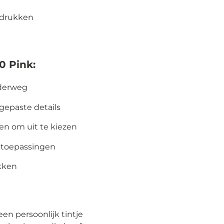
fdrukken
0 Pink:
derweg
ngepaste details
en om uit te kiezen
e toepassingen
kken
en persoonlijk tintje