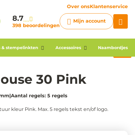
vraag
Over ons
Klantenservice
8.7
Chatbot
Mijn account
Chat 24/7 met onze chatbot
398 beoordelingen
voor hulp
Contact
 & stempelinkten
Accessoires
Naambordjes
ouse 30 Pink
18mm
Aantal regels: 5 regels
 kleur Pink. Max. 5 regels tekst en/of logo.