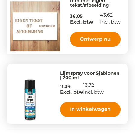
mm met eigen
tekst/afbeelding
43,62
36,05
Excl. btw
Incl. btw
Ontwerp nu
Lijmspray voor Sjablonen
| 200 ml
13,72
11,34
Excl. btw
Incl. btw
In winkelwagen