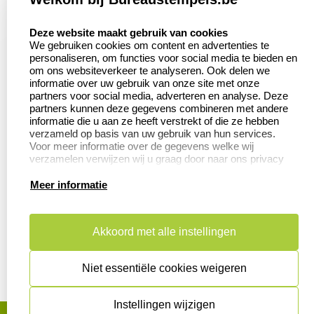
Klantenservice:
Zakelijk:
select language
Contact
Aanvraag op maat
Deze website maakt gebruik van cookies
We gebruiken cookies om content en advertenties te
Veel gestelde vragen
Wederverkoper
personaliseren, om functies voor social media te bieden en
worden
om ons websiteverkeer te analyseren. Ook delen we
Retourneren
informatie over uw gebruik van onze site met onze
Betaling &
partners voor social media, adverteren en analyse. Deze
Herroepingsrecht
Verzending
partners kunnen deze gegevens combineren met andere
informatie die u aan ze heeft verstrekt of die ze hebben
verzameld op basis van uw gebruik van hun services.
Voor meer informatie over de gegevens welke wij
verzamelen verwijzen wij u graag door naar ons privacy
Productinformatie:
statement.
Meer informatie
Aanleverspecificaties
Instructie voor
stempels
Akkoord met alle instellingen
Safety Sheets
Niet essentiële cookies weigeren
Sitemap
Instellingen wijzigen
algemene voorwaarden
disclaimer