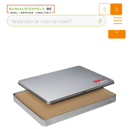
Chatbot
Chat 24/7 met onze chatbot
voor hulp
Contact