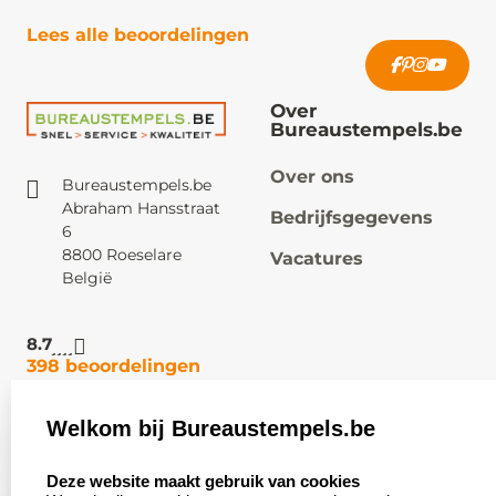
Lees alle beoordelingen
Over
Bureaustempels.be
Over ons
Bureaustempels.be
Abraham Hansstraat
Bedrijfsgegevens
6
8800 Roeselare
Vacatures
België
8.7
398 beoordelingen
Welkom bij Bureaustempels.be
Klantenservice:
Zakelijk:
select language
Contact
Aanvraag op maat
Deze website maakt gebruik van cookies