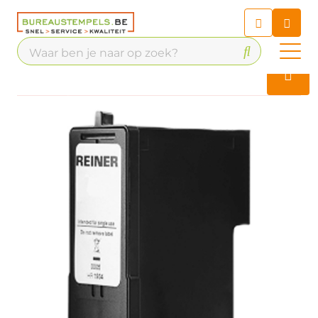
Chatbot
Chat 24/7 met onze chatbot
voor hulp
Contact