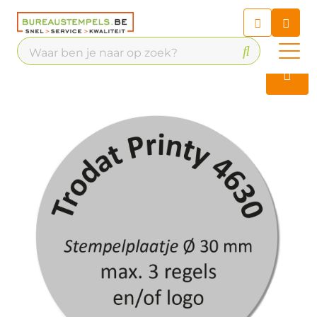
Chatbot
Chat 24/7 met onze chatbot
voor hulp
Contact