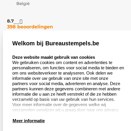
België
8.7
398 beoordelingen
Welkom bij Bureaustempels.be
Klantenservice:
Zakelijk:
select language
Contact
Aanvraag op maat
Deze website maakt gebruik van cookies
We gebruiken cookies om content en advertenties te
Veel gestelde vragen
Wederverkoper
personaliseren, om functies voor social media te bieden en
worden
om ons websiteverkeer te analyseren. Ook delen we
Retourneren
informatie over uw gebruik van onze site met onze
Betaling &
partners voor social media, adverteren en analyse. Deze
Herroepingsrecht
Verzending
partners kunnen deze gegevens combineren met andere
informatie die u aan ze heeft verstrekt of die ze hebben
verzameld op basis van uw gebruik van hun services.
Voor meer informatie over de gegevens welke wij
verzamelen verwijzen wij u graag door naar ons privacy
Productinformatie:
statement.
Meer informatie
Aanleverspecificaties