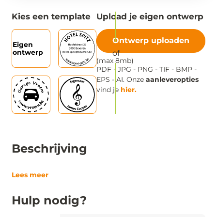
Kies een template
Upload je eigen ontwerp
Ontwerp uploaden
Eigen
ontwerp
(max 8mb)
PDF - JPG - PNG - TIF - BMP -
EPS - AI. Onze
aanleveropties
vind je
hier.
Beschrijving
Lees meer
Hulp nodig?