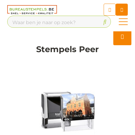
Chatbot
Chat 24/7 met onze chatbot
voor hulp
Contact
Stempels Peer