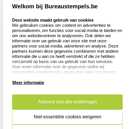
Welkom bij Bureaustempels.be
Klantenservice:
Zakelijk:
select language
Contact
Aanvraag op maat
Deze website maakt gebruik van cookies
We gebruiken cookies om content en advertenties te
Veel gestelde vragen
Wederverkoper
personaliseren, om functies voor social media te bieden en
worden
om ons websiteverkeer te analyseren. Ook delen we
Retourneren
informatie over uw gebruik van onze site met onze
Betaling &
partners voor social media, adverteren en analyse. Deze
Herroepingsrecht
Verzending
partners kunnen deze gegevens combineren met andere
informatie die u aan ze heeft verstrekt of die ze hebben
verzameld op basis van uw gebruik van hun services.
Voor meer informatie over de gegevens welke wij
verzamelen verwijzen wij u graag door naar ons privacy
Productinformatie:
statement.
Meer informatie
Aanleverspecificaties
Instructie voor
stempels
Akkoord met alle instellingen
Safety Sheets
Niet essentiële cookies weigeren
Sitemap