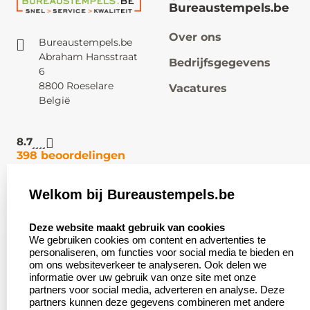
Bureaustempels.be
Over ons
Bureaustempels.be
Abraham Hansstraat
Bedrijfsgegevens
6
8800 Roeselare
Vacatures
België
8.7
398 beoordelingen
Welkom bij Bureaustempels.be
Klantenservice:
Zakelijk:
select language
Contact
Aanvraag op maat
Deze website maakt gebruik van cookies
We gebruiken cookies om content en advertenties te
Veel gestelde vragen
Wederverkoper
personaliseren, om functies voor social media te bieden en
worden
om ons websiteverkeer te analyseren. Ook delen we
Retourneren
informatie over uw gebruik van onze site met onze
Betaling &
partners voor social media, adverteren en analyse. Deze
Herroepingsrecht
Verzending
partners kunnen deze gegevens combineren met andere