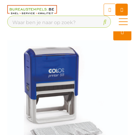
Chatbot
Chat 24/7 met onze chatbot
voor hulp
Contact