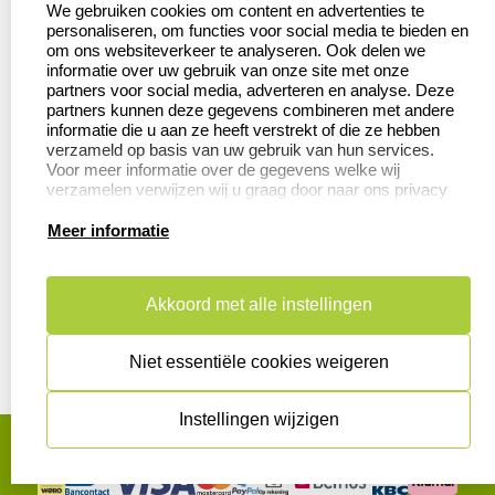
We gebruiken cookies om content en advertenties te
Veel gestelde vragen
Wederverkoper
personaliseren, om functies voor social media te bieden en
worden
om ons websiteverkeer te analyseren. Ook delen we
Retourneren
informatie over uw gebruik van onze site met onze
Betaling &
partners voor social media, adverteren en analyse. Deze
Herroepingsrecht
Verzending
partners kunnen deze gegevens combineren met andere
informatie die u aan ze heeft verstrekt of die ze hebben
verzameld op basis van uw gebruik van hun services.
Voor meer informatie over de gegevens welke wij
verzamelen verwijzen wij u graag door naar ons privacy
Productinformatie:
statement.
Meer informatie
Aanleverspecificaties
Instructie voor
stempels
Akkoord met alle instellingen
Safety Sheets
Niet essentiële cookies weigeren
Sitemap
Instellingen wijzigen
algemene voorwaarden
disclaimer
privacy statement
Cookies resetten
© copyright 2026