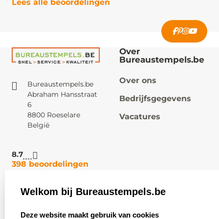
Lees alle beoordelingen
Over
Bureaustempels.be
Over ons
Bureaustempels.be
Abraham Hansstraat
Bedrijfsgegevens
6
8800 Roeselare
Vacatures
België
8.7
398 beoordelingen
Welkom bij Bureaustempels.be
Klantenservice:
Zakelijk:
select language
Contact
Aanvraag op maat
Deze website maakt gebruik van cookies