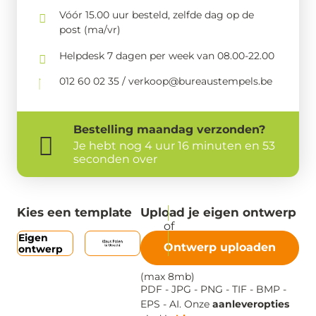
Vóór 15.00 uur besteld, zelfde dag op de
post (ma/vr)
Helpdesk 7 dagen per week van 08.00-22.00
012 60 02 35 / verkoop@bureaustempels.be
Bestelling
maandag
verzonden?
Je hebt nog
4 uur 16 minuten en 53
seconden over
Kies een template
Upload je eigen ontwerp
Eigen
Ontwerp uploaden
ontwerp
(max 8mb)
PDF - JPG - PNG - TIF - BMP -
EPS - AI. Onze
aanleveropties