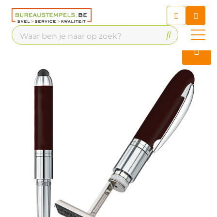
Chatbot
Chat 24/7 met onze chatbot
voor hulp
Contact