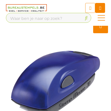
Chatbot
Chat 24/7 met onze chatbot
voor hulp
Contact