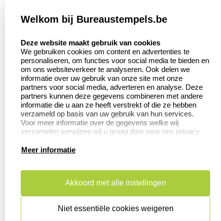
Welkom bij Bureaustempels.be
Klantenservice:
Zakelijk:
select language
Contact
Aanvraag op maat
Deze website maakt gebruik van cookies
We gebruiken cookies om content en advertenties te
Veel gestelde vragen
Wederverkoper
personaliseren, om functies voor social media te bieden en
worden
om ons websiteverkeer te analyseren. Ook delen we
Retourneren
informatie over uw gebruik van onze site met onze
Betaling &
partners voor social media, adverteren en analyse. Deze
Herroepingsrecht
Verzending
partners kunnen deze gegevens combineren met andere
informatie die u aan ze heeft verstrekt of die ze hebben
verzameld op basis van uw gebruik van hun services.
Voor meer informatie over de gegevens welke wij
verzamelen verwijzen wij u graag door naar ons privacy
Productinformatie:
statement.
Meer informatie
Aanleverspecificaties
Instructie voor
stempels
Akkoord met alle instellingen
Safety Sheets
Niet essentiële cookies weigeren
Sitemap