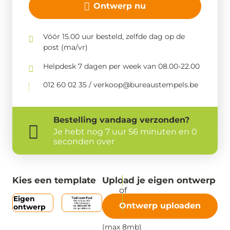
Ontwerp nu
Vóór 15.00 uur besteld, zelfde dag op de
post (ma/vr)
Helpdesk 7 dagen per week van 08.00-22.00
012 60 02 35 / verkoop@bureaustempels.be
Bestelling
vandaag
verzonden?
Je hebt nog
7 uur 56 minuten en 0
seconden over
Kies een template
Upload je eigen ontwerp
Eigen
Ontwerp uploaden
ontwerp
(max 8mb)