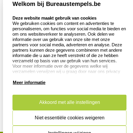
Welkom bij Bureaustempels.be
Klantenservice:
Zakelijk:
select language
Contact
Aanvraag op maat
Deze website maakt gebruik van cookies
We gebruiken cookies om content en advertenties te
Veel gestelde vragen
Wederverkoper
personaliseren, om functies voor social media te bieden en
worden
om ons websiteverkeer te analyseren. Ook delen we
Retourneren
informatie over uw gebruik van onze site met onze
Betaling &
partners voor social media, adverteren en analyse. Deze
Herroepingsrecht
Verzending
partners kunnen deze gegevens combineren met andere
informatie die u aan ze heeft verstrekt of die ze hebben
verzameld op basis van uw gebruik van hun services.
Voor meer informatie over de gegevens welke wij
verzamelen verwijzen wij u graag door naar ons privacy
Productinformatie:
statement.
Meer informatie
Aanleverspecificaties
Instructie voor
stempels
Akkoord met alle instellingen
Safety Sheets
Niet essentiële cookies weigeren
Sitemap