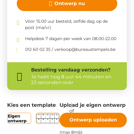
Ontwerp nu
Vóór 15.00 uur besteld, zelfde dag op de
post (ma/vr)
Helpdesk 7 dagen per week van 08.00-22.00
012 60 02 35 / verkoop@bureaustempels.be
Bestelling
vandaag
verzonden?
Je hebt nog
8 uur 44 minuten en
23 seconden over
Kies een template
Upload je eigen ontwerp
Eigen
Ontwerp uploaden
ontwerp
(max 8mb)