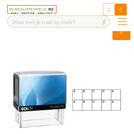
Chatbot
Chat 24/7 met onze chatbot
voor hulp
Contact