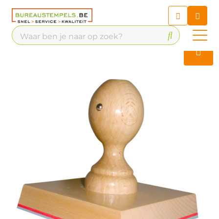
Chatbot
Chat 24/7 met onze chatbot
voor hulp
Contact