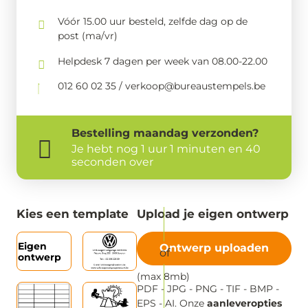
Vóór 15.00 uur besteld, zelfde dag op de
post (ma/vr)
Helpdesk 7 dagen per week van 08.00-22.00
012 60 02 35 / verkoop@bureaustempels.be
Bestelling
maandag
verzonden?
Je hebt nog
1 uur 1 minuten en 40
seconden over
Kies een template
Upload je eigen ontwerp
Eigen
Ontwerp uploaden
ontwerp
(max 8mb)
PDF - JPG - PNG - TIF - BMP -
EPS - AI. Onze
aanleveropties