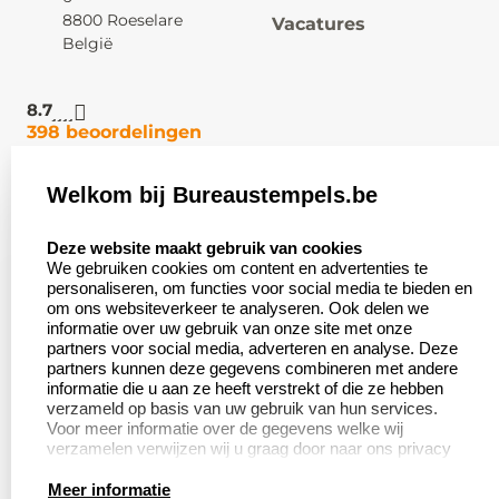
8800 Roeselare
Vacatures
België
8.7
398 beoordelingen
Welkom bij Bureaustempels.be
Klantenservice:
Zakelijk:
select language
Contact
Aanvraag op maat
Deze website maakt gebruik van cookies
We gebruiken cookies om content en advertenties te
Veel gestelde vragen
Wederverkoper
personaliseren, om functies voor social media te bieden en
worden
om ons websiteverkeer te analyseren. Ook delen we
Retourneren
informatie over uw gebruik van onze site met onze
Betaling &
partners voor social media, adverteren en analyse. Deze
Herroepingsrecht
Verzending
partners kunnen deze gegevens combineren met andere
informatie die u aan ze heeft verstrekt of die ze hebben
verzameld op basis van uw gebruik van hun services.
Voor meer informatie over de gegevens welke wij
verzamelen verwijzen wij u graag door naar ons privacy
Productinformatie:
statement.
Meer informatie