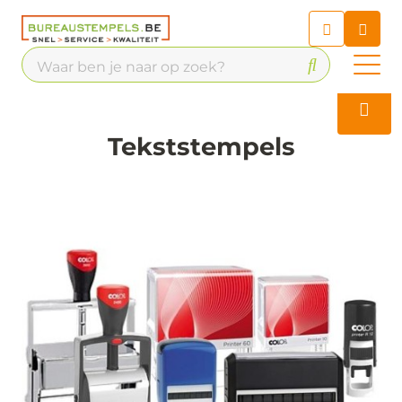
Chatbot
Chat 24/7 met onze chatbot
voor hulp
Contact
Tekststempels