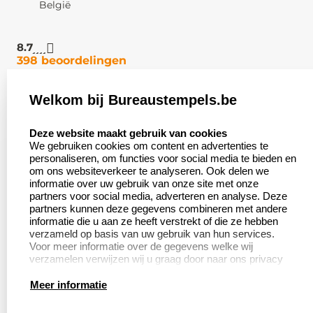
België
8.7
398 beoordelingen
Welkom bij Bureaustempels.be
Klantenservice:
Zakelijk:
select language
Contact
Aanvraag op maat
Deze website maakt gebruik van cookies
We gebruiken cookies om content en advertenties te
Veel gestelde vragen
Wederverkoper
personaliseren, om functies voor social media te bieden en
worden
om ons websiteverkeer te analyseren. Ook delen we
Retourneren
informatie over uw gebruik van onze site met onze
Betaling &
partners voor social media, adverteren en analyse. Deze
Herroepingsrecht
Verzending
partners kunnen deze gegevens combineren met andere
informatie die u aan ze heeft verstrekt of die ze hebben
verzameld op basis van uw gebruik van hun services.
Voor meer informatie over de gegevens welke wij
verzamelen verwijzen wij u graag door naar ons privacy
Productinformatie:
statement.
Meer informatie
Aanleverspecificaties