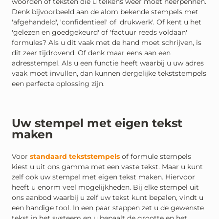
woorden of teksten die u telkens weer moet neerpennen.
Denk bijvoorbeeld aan de alom bekende stempels met
'afgehandeld', 'confidentieel' of 'drukwerk'. Of kent u het
'gelezen en goedgekeurd' of 'factuur reeds voldaan'
formules? Als u dit vaak met de hand moet schrijven, is
dit zeer tijdrovend. Of denk maar eens aan een
adresstempel. Als u een functie heeft waarbij u uw adres
vaak moet invullen, dan kunnen dergelijke tekststempels
een perfecte oplossing zijn.
Uw stempel met eigen tekst
maken
Voor
standaard tekststempels
of formule stempels
kiest u uit ons gamma met een vaste tekst. Maar u kunt
zelf ook uw stempel met eigen tekst maken. Hiervoor
heeft u enorm veel mogelijkheden. Bij elke stempel uit
ons aanbod waarbij u zelf uw tekst kunt bepalen, vindt u
een handige tool. In een paar stappen zet u de gewenste
tekst in het systeem en u bepaalt de grootte en het