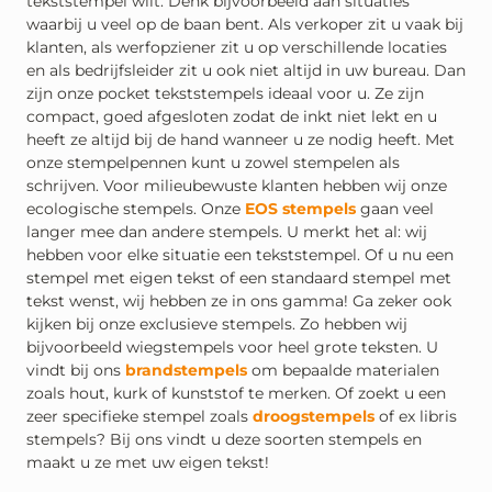
tekststempel wilt. Denk bijvoorbeeld aan situaties
waarbij u veel op de baan bent. Als verkoper zit u vaak bij
klanten, als werfopziener zit u op verschillende locaties
en als bedrijfsleider zit u ook niet altijd in uw bureau. Dan
zijn onze pocket tekststempels ideaal voor u. Ze zijn
compact, goed afgesloten zodat de inkt niet lekt en u
heeft ze altijd bij de hand wanneer u ze nodig heeft. Met
onze stempelpennen kunt u zowel stempelen als
schrijven. Voor milieubewuste klanten hebben wij onze
ecologische stempels. Onze
EOS stempels
gaan veel
langer mee dan andere stempels. U merkt het al: wij
hebben voor elke situatie een tekststempel. Of u nu een
stempel met eigen tekst of een standaard stempel met
tekst wenst, wij hebben ze in ons gamma! Ga zeker ook
kijken bij onze exclusieve stempels. Zo hebben wij
bijvoorbeeld wiegstempels voor heel grote teksten. U
vindt bij ons
brandstempels
om bepaalde materialen
zoals hout, kurk of kunststof te merken. Of zoekt u een
zeer specifieke stempel zoals
droogstempels
of ex libris
stempels? Bij ons vindt u deze soorten stempels en
maakt u ze met uw eigen tekst!