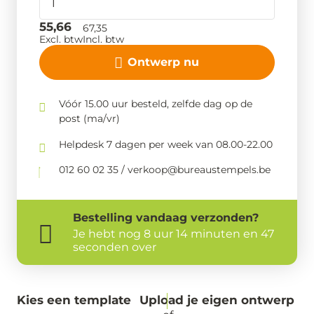
55,66
67,35
Excl. btw
Incl. btw
Ontwerp nu
Vóór 15.00 uur besteld, zelfde dag op de
post (ma/vr)
Helpdesk 7 dagen per week van 08.00-22.00
012 60 02 35 / verkoop@bureaustempels.be
Bestelling
vandaag
verzonden?
Je hebt nog
8 uur 14 minuten en
46 seconden over
Kies een template
Upload je eigen ontwerp