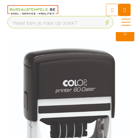
Chatbot
Chat 24/7 met onze chatbot
voor hulp
Contact