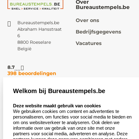
Over
Bureaustempels.be
Over ons
Bureaustempels.be
Abraham Hansstraat
Bedrijfsgegevens
6
8800 Roeselare
Vacatures
België
8.7
398 beoordelingen
Welkom bij Bureaustempels.be
Klantenservice:
Zakelijk:
select language
Contact
Aanvraag op maat
Deze website maakt gebruik van cookies
We gebruiken cookies om content en advertenties te
Veel gestelde vragen
Wederverkoper
personaliseren, om functies voor social media te bieden en
worden
om ons websiteverkeer te analyseren. Ook delen we
Retourneren
informatie over uw gebruik van onze site met onze
Betaling &
partners voor social media, adverteren en analyse. Deze
Herroepingsrecht